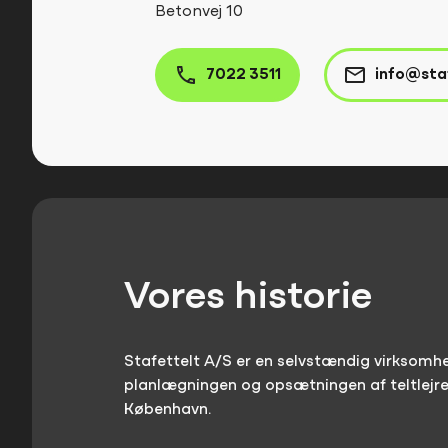
Betonvej 10
7022 3511
info@sta
Vores historie
Stafettelt A/S er en selvstændig virksomhe
planlægningen og opsætningen af teltlejren
København.