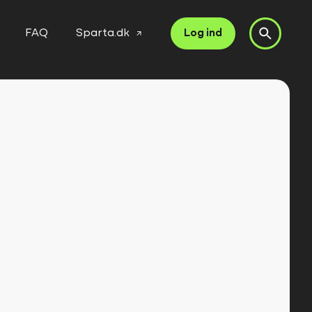
FAQ
Sparta.dk
Log ind