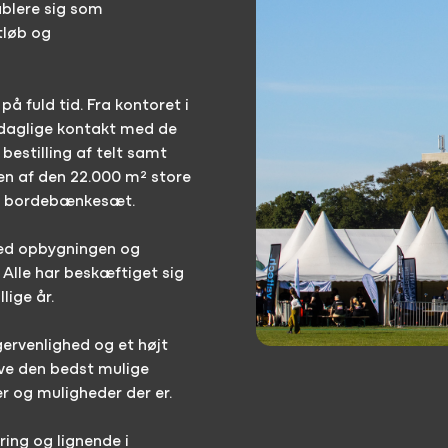
ablere sig som
tløb og
på fuld tid. Fra kontoret i
 daglige kontakt med de
bestilling af telt samt
en af den 22.000 m² store
000 bordebænkesæt.
 med opbygningen og
 Alle har beskæftiget sig
lige år.
ervenlighed og et højt
ive den bedst mulige
er og muligheder der er.
ing og lignende i