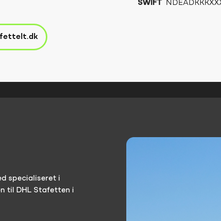
SWIFT
NDEADKKKXX
fettelt.dk
d specialiseret i
 til DHL Stafetten i