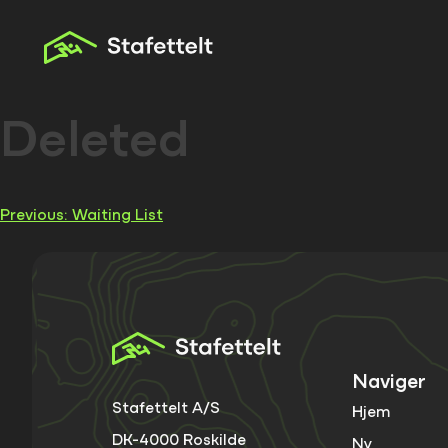
Skip
to
content
Deleted
Indlægsnavigation
Previous:
Waiting List
Naviger
Stafettelt A/S
Hjem
DK-4000 Roskilde
Ny