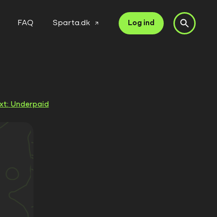
FAQ
Sparta.dk
Log ind
xt:
Underpaid