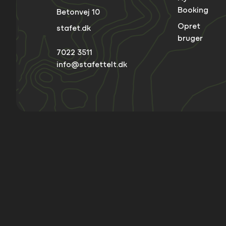
Booking
Betonvej 10
Opret
stafet.dk
bruger
7022 3511
info@stafettelt.dk