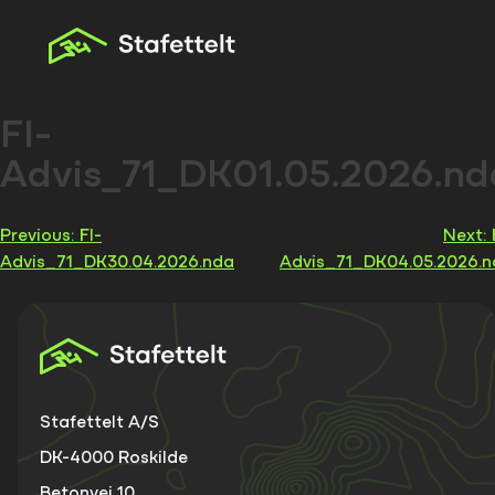
Skip
to
content
FI-
Advis_71_DK01.05.2026.nd
Indlægsnavigation
Previous:
FI-
Next:
Advis_71_DK30.04.2026.nda
Advis_71_DK04.05.2026.
Stafettelt A/S
DK-4000 Roskilde
Betonvej 10