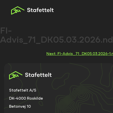
Skip
to
content
FI-
Advis_71_DK05.03.2026.n
Indlægsnavigation
Next:
FI-Advis_71_DK05.03.2026-1.
Stafettelt A/S
DK-4000 Roskilde
Betonvej 10