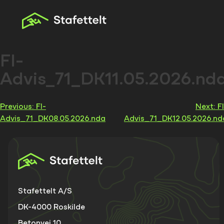
Skip
to
content
FI-
Advis_71_DK11.05.2026.nd
Indlægsnavigation
Previous:
FI-
Next:
F
Advis_71_DK08.05.2026.nda
Advis_71_DK12.05.2026.nd
Stafettelt A/S
DK-4000 Roskilde
Betonvej 10