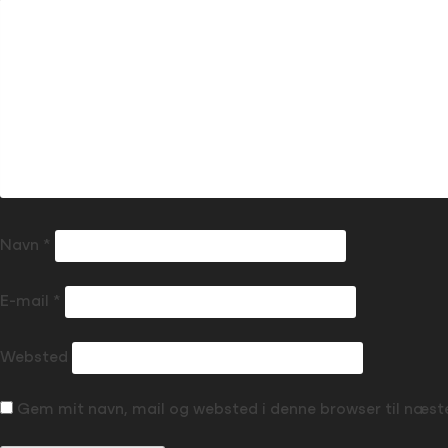
Navn
*
E-mail
*
Websted
Gem mit navn, mail og websted i denne browser til næs