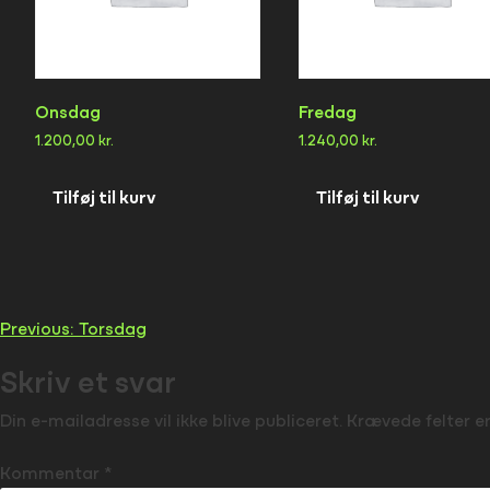
Onsdag
Fredag
1.200,00
kr.
1.240,00
kr.
Tilføj til kurv
Tilføj til kurv
Indlægsnavigation
Previous:
Torsdag
Skriv et svar
Din e-mailadresse vil ikke blive publiceret.
Krævede felter 
Kommentar
*