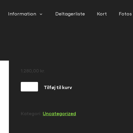
Information
Deltagerliste
Kort
Fotos
1.280,00
kr.
Fredag
Tilføj til kurv
antal
Kategori:
Uncategorized