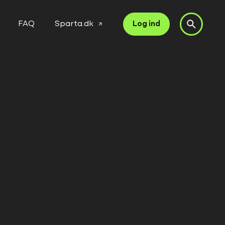
FAQ
Sparta.dk
Log ind