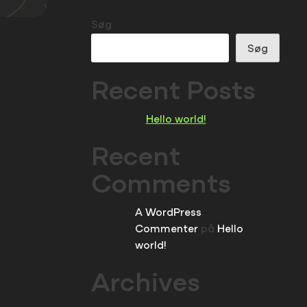
Søg
Søg
Recent Posts
Hello world!
Recent
Comments
A WordPress
Commenter
på
Hello
world!
Archives