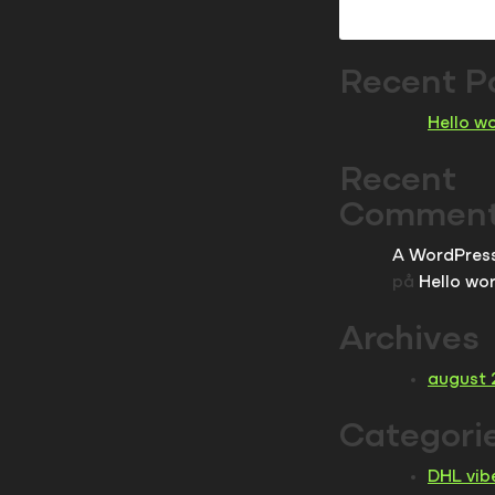
Recent P
Hello wo
Recent
Commen
A WordPres
på
Hello wor
Archives
august 
Categori
DHL vib