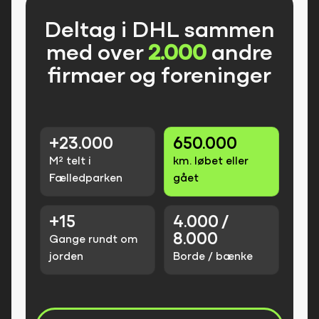
Deltag i DHL sammen
med over
2.000
andre
firmaer og foreninger
+23.000
650.000
M² telt i
km. løbet eller
Fælledparken
gået
+15
4.000 /
8.000
Gange rundt om
jorden
Borde / bænke