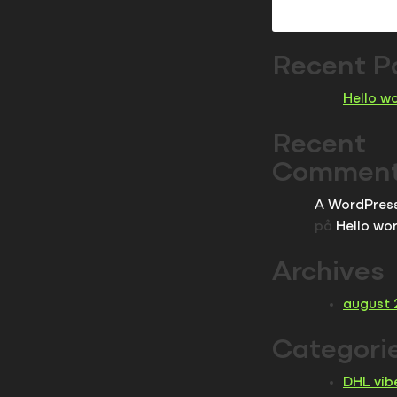
Recent P
Hello wo
Recent
Commen
A WordPres
på
Hello wor
Archives
august 
Categori
DHL vib