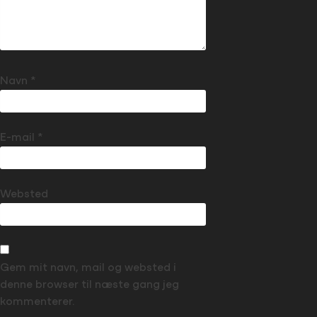
Navn
*
E-mail
*
Websted
Gem mit navn, mail og websted i
denne browser til næste gang jeg
kommenterer.